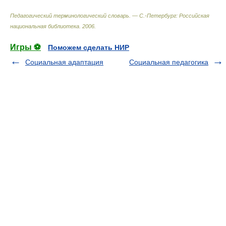
Педагогический терминологический словарь. — С.-Петербург: Российская
национальная библиотека
.
2006
.
Игры ⚽
Поможем сделать НИР
Социальная адаптация
Социальная педагогика